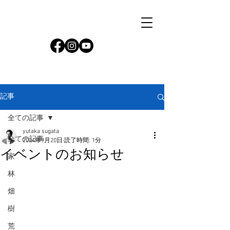
記事
全ての記事
yutaka sugata
全ての記事
2024年9月20日
読了時間: 1分
イベントのお知らせ
家
林
畑
樹
荒