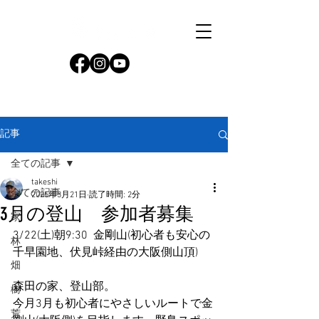
記事
全ての記事
takeshi
全ての記事
2025年3月21日
読了時間: 2分
3月の登山 参加者募集
家
3/22(土)朝9:30  金剛山(初心者も安心の
林
千早園地、伏見峠経由の大阪側山頂)
畑
森田の家、登山部。
樹
今月3月も初心者にやさしいルートで金
荒