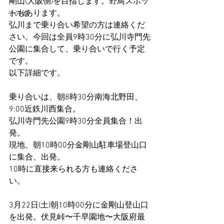
剛山(大阪側)を目指します。野鳥スポッ
トもあります。
その他
弘川まで乗り合い希望の方は連絡くだ
さい。今回は全員9時30分に弘川寺門先
公園に集合して、乗り合いで行く予定
です。
以下詳細です。
乗り合いは、朝8時30分南海北野田、
9:00近鉄川西集合。
弘川寺門先公園9時30分全員集合！出
発。
現地、朝10時00分金剛山駐車場登山口
に集合、出発。
10時に直接来られる方も連絡くださ
い。
3月22日(土)朝10時00分に金剛山登山口
を出発。伏見峠〜千早園地〜大阪府最