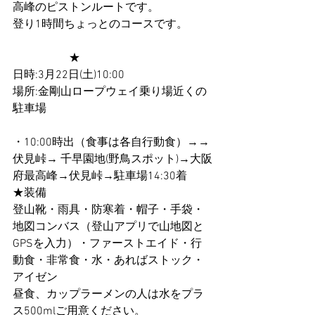
高峰のピストンルートです。
登り1時間ちょっとのコースです。
　　　　　★
日時:3月22日(土)10:00
場所:金剛山ロープウェイ乗り場近くの
駐車場
・10:00時出（食事は各自行動食）→→
伏見峠→ 千早園地(野鳥スポット)→大阪
府最高峰→伏見峠→駐車場14:30着
★装備
登山靴・雨具・防寒着・帽子・手袋・
地図コンバス（登山アプリで山地図と
GPSを入力）・ファーストエイド・行
動食・非常食・水・あればストック・
アイゼン
昼食、カップラーメンの人は水をプラ
ス500mlご用意ください。