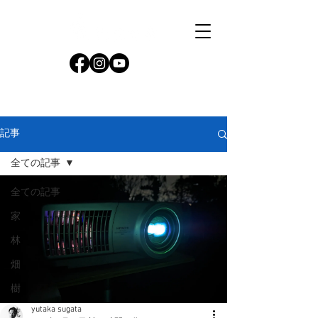
記事
全ての記事
全ての記事
家
林
畑
樹
yutaka sugata
荒