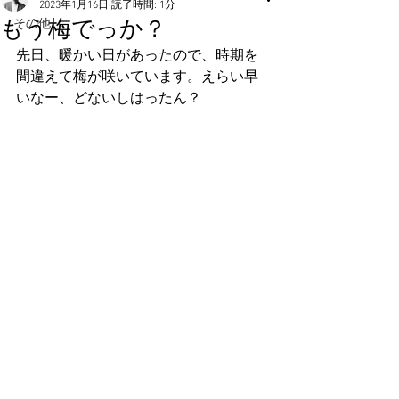
2023年1月16日
読了時間: 1分
もう梅でっか？
その他
先日、暖かい日があったので、時期を
間違えて梅が咲いています。えらい早
いなー、どないしはったん？