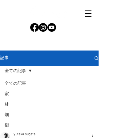
記事
全ての記事
全ての記事
家
林
畑
樹
yutaka sugata
荒