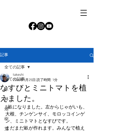
記事
全ての記事
takeshi
全ての記事
2020年5月25日
読了時間: 1分
なすびとミニトマトを植
家
えました。
林
5畝になりました。左からじゃがいも、
畑
大根、チンゲンサイ、モロッコインゲ
樹
ン、ミニトマトとなすびです。
まだまだ畝が作れます。みんなで植え
荒